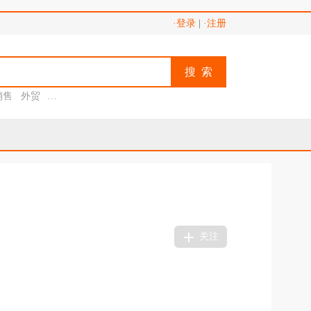
·登录
|
·注册
搜 索
销售
外贸
助理
关注