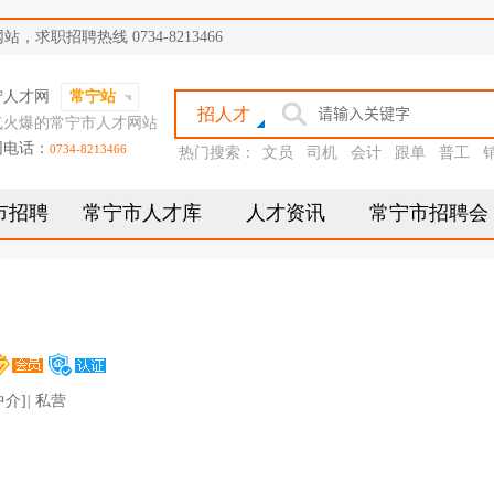
职招聘热线 0734-8213466
宁人才网
常宁站
招人才
气火爆的常宁市人才网站
网电话：
0734-8213466
热门搜索：
文员
司机
会计
跟单
普工
市招聘
常宁市人才库
人才资讯
常宁市招聘会
中介]
|
私营