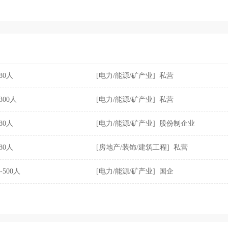
境管理水平和员工的环保意识，实施质量第一，品牌战略的现代企业经营理念
更好更快的服务。
-80人
[电力/能源/矿产业] 私营
-300人
[电力/能源/矿产业] 私营
-80人
[电力/能源/矿产业] 股份制企业
-80人
[房地产/装饰/建筑工程] 私营
0-500人
[电力/能源/矿产业] 国企