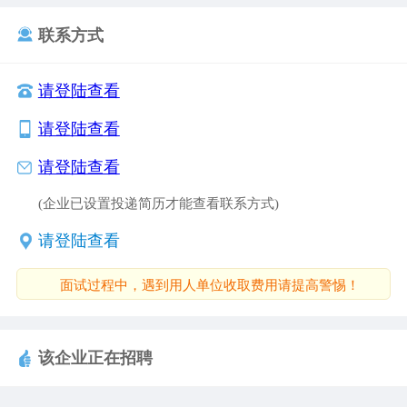
1780米。总规划用地面积3862亩，其中开发用地
联系方式
2279亩，宜水风光带用地272亩。建设包括大桥一
座、主干道20多条，防洪堤、风光带六公里，社会
请登陆查看
停车场7个，不算住宅投资仅市政公用设施部分估算
请登陆查看
总投资6亿元。项目分+期实施，房地产综合开发与
市政基础设施建设同步推进。新城区内综合市场、
请登陆查看
酒店、商住小区、学校、医院等设施配套完善。建
(企业已设置投递简历才能查看联系方式)
成后将在扩大城市规模的基础上，全面树立常宁城
市形象，提升城市档次，成为常宁城市的新名片。
请登陆查看
项目一期“美好时光”销售态势火爆，二期“阳光水
面试过程中，遇到用人单位收取费用请提高警惕！
岸”于近期已经开盘销售，形式乐观。
该企业正在招聘