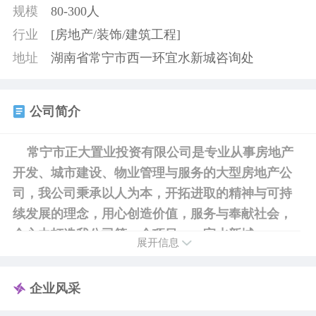
规模
80-300人
行业
[房地产/装饰/建筑工程]
地址
湖南省常宁市西一环宜水新城咨询处
公司简介
常宁市正大置业投资有限公司是专业从事房地产
开发、城市建设、物业管理与服务的大型房地产公
司，我公司秉承以人为本，开拓进取的精神与可持
续发展的理念，用心创造价值，服务与奉献社会，
全心力打造我公司第一个项目——宜水新城。
展开信息
宜水新城是是常宁市做大城市，打造宜居、宜商
山水园林城市的重点城建项目，位于常宁市城区北
企业风采
面，南起西门湖公园，北至宜水南岸，东接常松
路，西至西二环路，南北长约2000米，东西宽约