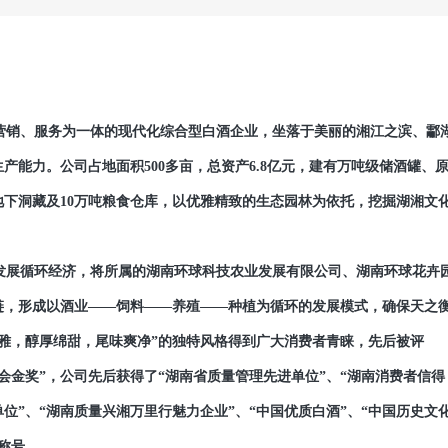
销、服务为一体的现代化综合型白酒企业，坐落于美丽的湘江之滨、酃
能力。公司占地面积500多亩，总资产6.8亿元，建有万吨级储酒罐、
下洞藏及10万吨粮食仓库，以优雅精致的生态园林为依托，挖掘湖湘文
展循环经济，将所属的湖南环球科技农业发展有限公司、湖南环球花卉
链，形成以酒业——饲料——养殖——种植为循环的发展模式，确保天之
雅，醇厚绵甜，尾味爽净”的独特风格得到广大消费者青睐，先后被评
会金奖”，公司先后获得了“湖南省质量管理先进单位”、“湖南消费者信得
单位”、“湖南质量兴湘万里行魅力企业”、“中国优质白酒”、“中国历史文
誉称号。