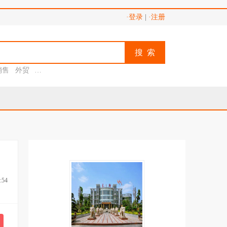
·登录
|
·注册
搜 索
销售
外贸
助理
:54