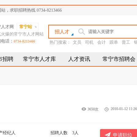
职招聘热线 0734-8213466
宁人才网
常宁站
招人才
气火爆的常宁市人才网站
网电话：
0734-8213466
热门搜索：
文员
司机
会计
跟单
普工
市招聘
常宁市人才库
人才资讯
常宁市招聘会
2010-01-12 11:26
3650次
产经纪人
招聘人数
3人
申请职位