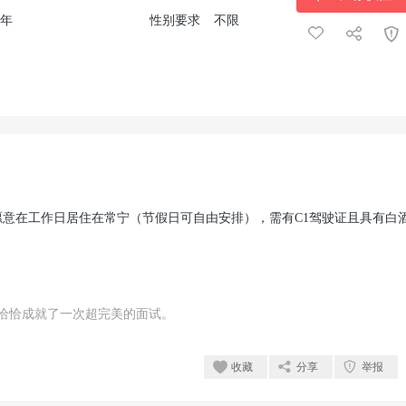
3年
性别要求
不限
意在工作日居住在常宁（节假日可自由安排），需有C1驾驶证且具有白
恰恰成就了一次超完美的面试。
收藏
分享
举报