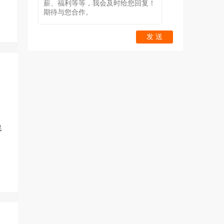
发 送
；
民
。