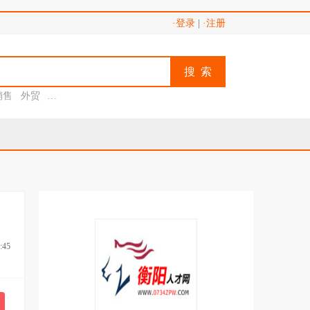
·登录
|
·注册
搜 索
销售
外贸
助理
:45