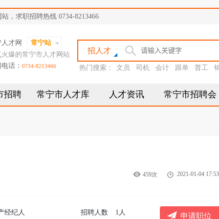
职招聘热线 0734-8213466
宁人才网
常宁站
招人才
气火爆的常宁市人才网站
网电话：
0734-8213466
热门搜索：
文员
司机
会计
跟单
普工
市招聘
常宁市人才库
人才资讯
常宁市招聘会
2021-01-04 17:53
459次
产经纪人
招聘人数
1人
申请职位