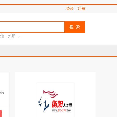
·登录
|
·注册
搜 索
销售
外贸
助理
:10