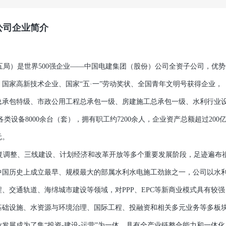
公司企业简介
局）是世界500强企业——中国电建集团（股份）公司全资子公司，优势
国家高新技术企业、国家“五·一”劳动奖状、全国青年文明号获得企业，
总承包特级、市政公用工程总承包一级、房建施工总承包一级、水利行业
类设备8000余台（套），拥有职工约7200余人，企业资产总额超过200
元。
复调整、三线建设、计划经济和改革开放等多个重要发展阶段，足迹遍布
新中国历史上成立最早、规模最大的部属水利水电施工劲旅之一，公司以水
、交通轨道、海绵城市建设等领域，对PPP、EPC等新商业模式具有较强
基础设施、水资源与环境治理、国际工程、投融资和相关多元业务等多板
发展成为了集“投资-建设-运营”为一体，具有全产业链整合能力和一体化