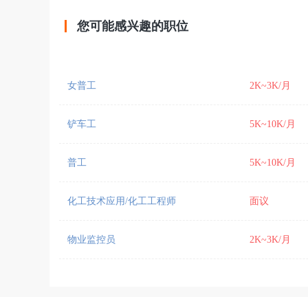
您可能感兴趣的职位
女普工
2K~3K/月
铲车工
5K~10K/月
普工
5K~10K/月
化工技术应用/化工工程师
面议
物业监控员
2K~3K/月