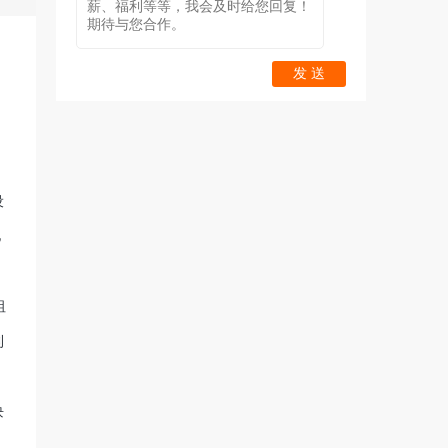
发 送
设
亿
祖
利
块