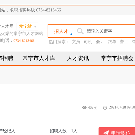
职招聘热线 0734-8213466
宁人才网
常宁站
招人才
气火爆的常宁市人才网站
网电话：
0734-8213466
热门搜索：
文员
司机
会计
跟单
普工
市招聘
常宁市人才库
人才资讯
常宁市招聘会
2021-07-28 09:50
462次
产经纪人
招聘人数
1人
申请职位