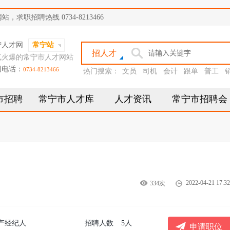
职招聘热线 0734-8213466
宁人才网
常宁站
招人才
气火爆的常宁市人才网站
网电话：
0734-8213466
热门搜索：
文员
司机
会计
跟单
普工
市招聘
常宁市人才库
人才资讯
常宁市招聘会
2022-04-21 17:32
334次
产经纪人
招聘人数
5人
申请职位