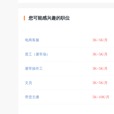
您可能感兴趣的职位
电商客服
3K~5K/月
普工（屠宰场）
3K~5K/月
屠宰操作工
3K~5K/月
文员
3K~5K/月
带货主播
5K~10K/月