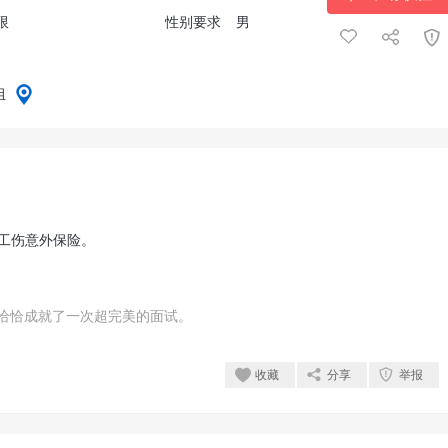
限
性别要求
男
组
买工伤意外保险。
恰恰成就了一次超完美的面试。
收藏
分享
举报