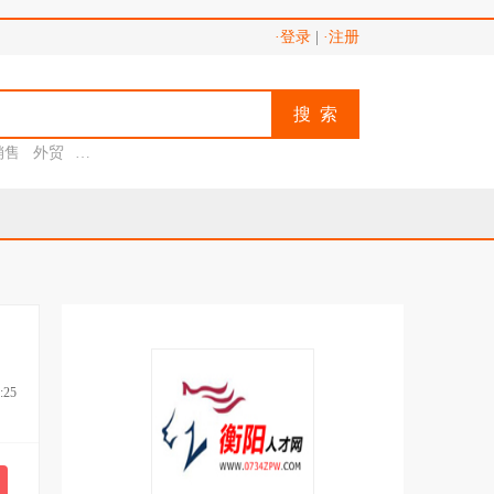
·登录
|
·注册
搜 索
销售
外贸
助理
:25