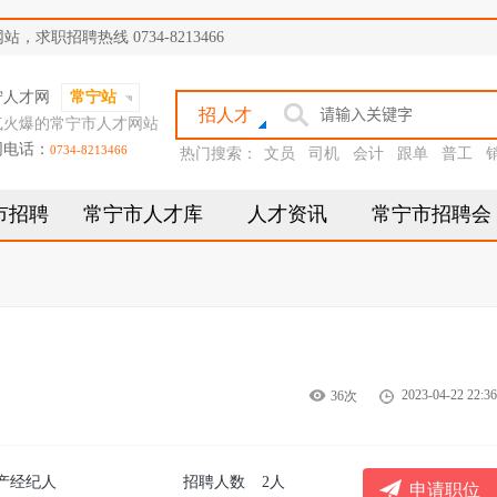
职招聘热线 0734-8213466
宁人才网
常宁站
招人才
气火爆的常宁市人才网站
网电话：
0734-8213466
热门搜索：
文员
司机
会计
跟单
普工
市招聘
常宁市人才库
人才资讯
常宁市招聘会
2023-04-22 22:36
36次
产经纪人
招聘人数
2人
申请职位