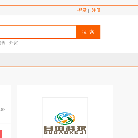
·登录
|
·注册
搜 索
销售
外贸
助理
:09