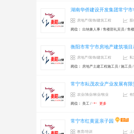
湖南华侨建设开发集团常宁市
房地产/装饰/建筑工程
股
岗位：
出纳兼人事
/
售楼部礼宾员
/
售
衡阳市常宁市房地产建筑项目
房地产/装饰/建筑工程
私
岗位：
房地产土建工程施工员
/
施工员
常宁市耘茂农业产业发展有限
农业/渔业/林业/牧业
有
岗位：
美工
/
更多
常宁市红黄蓝亲子园
教育/培训
上