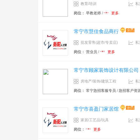
教育/培训
私
岗位：
早教老师
/
更多
常宁市慧佳食品商行
批发零售(超市/专卖店)
私
岗位：
营业员
/
更多
常宁市顾家装饰设计有限公司
房地产/装饰/建筑工程
私
岗位：
常宁急招客服专员
/
急招客户资
常宁市喜盈门家居馆
家居/工艺品/玩具
私
岗位：
更多