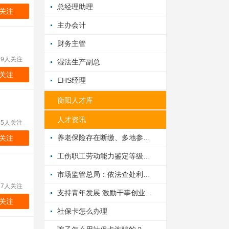
总经理助理
关注
主办会计
财务主管
39人关注
湿法生产副总
关注
EHS经理
衡阳人才库
人才资讯
85人关注
养老保险存在断缴、多地参保应如何处理？
关注
工伤职工劳动能力鉴定等级发生变化时，工伤待遇如何调整？
市场监管总局：依法查处利用团体标准乱收费、违规制定标准等行为
27人关注
支持青年发展 激励干事创业——多地创新工作方法、强化服务保障
关注
社保卡怎么办理