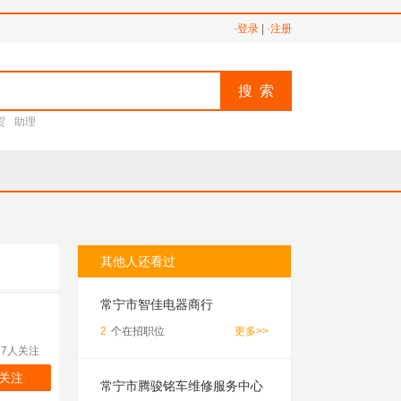
·登录
|
·注册
搜 索
贸
助理
其他人还看过
常宁市智佳电器商行
2
个在招职位
更多>>
87人关注
关注
常宁市腾骏铭车维修服务中心