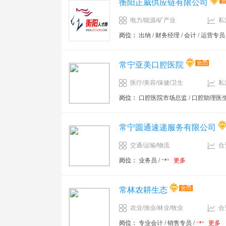
衡阳正威供应链有限公司
电力/能源/矿产业
私
岗位：
出纳
/
财务经理
/
会计
/
运营专员
常宁亚美口腔医院
医疗/美容/保健/卫生
私
岗位：
口腔医院市场总监
/
口腔助理医
常宁圆通速递服务有限公司
交通/运输/物流
合
岗位：
业务员
/
更多
常林农耕生态
农业/渔业/林业/牧业
合
岗位：
专业会计
/
销售专员
/
更多