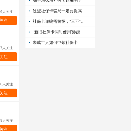
骗子怎么用社保卡诈骗的？
这些社保卡骗局一定要提高警惕！
96人关注
关注
社保卡诈骗需警惕，“三不”原则要牢记！
“新旧社保卡同时使用‘涉嫌违规’”系骗局（2026·06·04）
未成年人如何申领社保卡
07人关注
关注
90人关注
关注
99人关注
关注