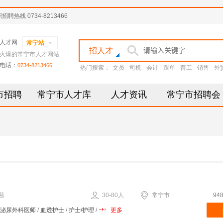
线 0734-8213466
人才网
常宁站
招人才
火爆的常宁市人才网站
电话：
0734-8213466
热门搜索：
文员
司机
会计
跟单
普工
销售
外
市招聘
常宁市人才库
人才资讯
常宁市招聘会
营
30-80人
常宁市
94
泌尿外科医师
/
血透护士
/
护士/护理
/
更多