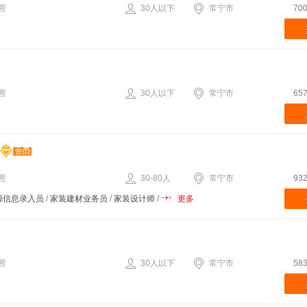
营
30人以下
常宁市
70
营
30人以下
常宁市
65
营
30-80人
常宁市
93
源信息录入员
/
家装建材业务员
/
家装设计师
/
更多
营
30人以下
常宁市
58