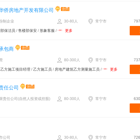
华侨房地产开发有限公司
份制企业
30-80人
常宁市
79
楼部保洁员
/
售楼部保安
/
形象客服
/
更多
承包商
营
80-300人
常宁市
73
/
乙方施工项目经理
/
乙方施工员
/
房地产建筑乙方测量施工员
/
更多
责任公司
限责任公司(自然人投资或控股)
80-300人
常宁市
63
市公司
30-80人
常宁市
72