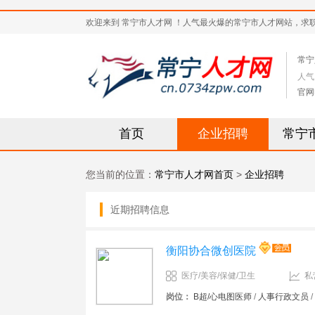
欢迎来到 常宁市人才网 ！人气最火爆的常宁市人才网站，求职招聘热
常宁
人气
官网
首页
企业招聘
常宁
您当前的位置：
常宁市人才网首页
>
企业招聘
近期招聘信息
衡阳协合微创医院
医疗/美容/保健/卫生
私
岗位：
B超/心电图医师
/
人事行政文员
/