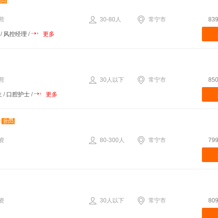
营
30-80人
常宁市
83
/
风控经理
/
更多
营
30人以下
常宁市
85
生
/
口腔护士
/
更多
资
80-300人
常宁市
79
资
30人以下
常宁市
80