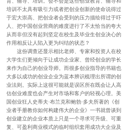
育、辅导、培训。会不会是这些创业教育、辅导和
培训不太具有吸引力或者把创业创新的使命说得过
于宏大崇高、把创业者会受到的压力描绘得过于吓
人、把中国创业营商的难度进行了不太恰当的夸大
从而非但没有起到坚定在校生及毕业生创业决心的
作用相反让人陷入更为纠结的状态？
这份调查还显示相比老师、专家和投资人在校
大学生们更倾向于让成功企业家、曾经创业的学长
来作为自己的创业导师。而很多创业指导的书籍也
大多以成功的创业企业为蓝本辨识梳理出所谓的创
业法则。实际上这很可能就是误区所在既会让人高
估创业难度也会产生对市场和客户的轻视心理。美
国创业狂人史蒂夫·布兰克和鲍勃·多夫所著的《创
业者手册教你如何构建伟大的企业》一书就曾谈到
创业建立的企业本质上只是一个寻求可升级、可重
复、可盈利商业模式的临时组织套用成功大企业及