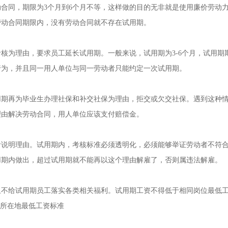
同，期限为3个月到6个月不等，这样做的目的无非就是使用廉价劳动
劳动合同期限内，没有劳动合同就不存在试用期。
为理由，要求员工延长试用期。一般来说，试用期为3-6个月，试用期
行为，并且同一用人单位与同一劳动者只能约定一次试用期。
再为毕业生办理社保和补交社保为理由，拒交或欠交社保。遇到这种
理由解决劳动合同，用人单位应该支付赔偿金。
明理由。试用期内，考核标准必须透明化，必须能够举证劳动者不符
用期内做出，超过试用期就不能再以这个理由解雇了，否则属违法解雇。
给试用期员工落实各类相关福利。试用期工资不得低于相同岗位最低
位所在地最低工资标准