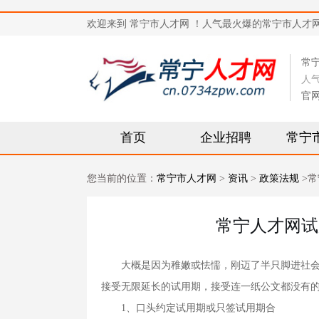
欢迎来到 常宁市人才网 ！人气最火爆的常宁市人才网站，求
常
人
官
首页
企业招聘
常宁
您当前的位置：
常宁市人才网
>
资讯
>
政策法规
>常
常宁人才网试
大概是因为稚嫩或怯懦，刚迈了半只脚进社会的
接受无限延长的试用期，接受连一纸公文都没有的
1、口头约定试用期或只签试用期合