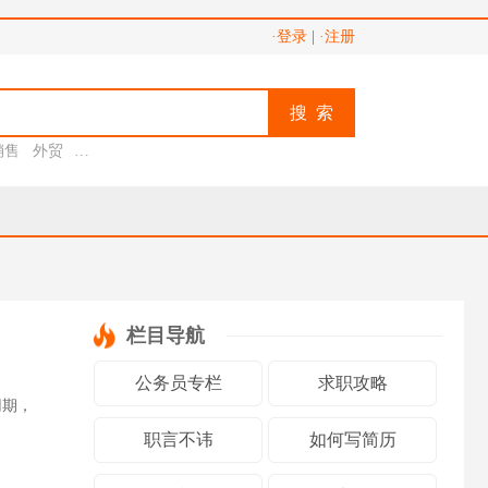
·登录
|
·注册
搜 索
销售
外贸
助理
栏目导航
公务员专栏
求职攻略
用期，
职言不讳
如何写简历