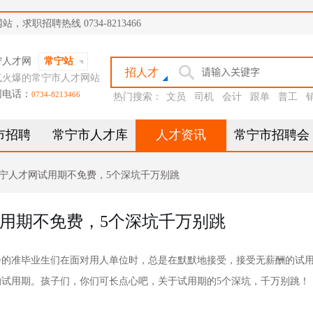
职招聘热线 0734-8213466
宁人才网
常宁站
招人才
气火爆的常宁市人才网站
网电话：
0734-8213466
热门搜索：
文员
司机
会计
跟单
普工
市招聘
常宁市人才库
人才资讯
常宁市招聘会
宁人才网试用期不免费，5个深坑千万别跳
用期不免费，5个深坑千万别跳
准毕业生们在面对用人单位时，总是在默默地接受，接受无薪酬的试
试用期。孩子们，你们可长点心吧，关于试用期的5个深坑，千万别跳！