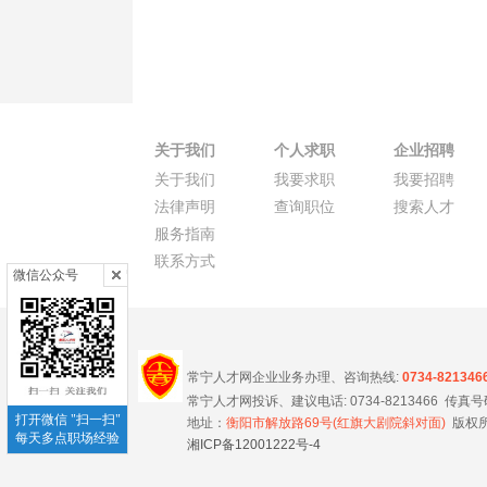
关于我们
个人求职
企业招聘
关于我们
我要求职
我要招聘
法律声明
查询职位
搜索人才
服务指南
联系方式
微信公众号
常宁人才网企业业务办理、咨询热线:
0734-821346
常宁人才网投诉、建议电话: 0734-8213466 传真号码 0
打开微信 "扫一扫"
地址：
衡阳市解放路69号(红旗大剧院斜对面)
版权所
每天多点职场经验
湘ICP备12001222号-4