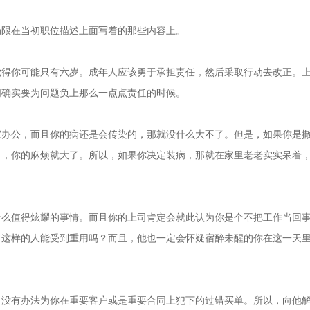
限在当初职位描述上面写着的那些内容上。
你可能只有六岁。成年人应该勇于承担责任，然后采取行动去改正。
们确实要为问题负上那么一点点责任的时候。
公，而且你的病还是会传染的，那就没什么大不了。但是，如果你是
了，你的麻烦就大了。所以，如果你决定装病，那就在家里老老实实呆着
值得炫耀的事情。而且你的上司肯定会就此认为你是个不把工作当回
，这样的人能受到重用吗？而且，他也一定会怀疑宿醉未醒的你在这一天
有办法为你在重要客户或是重要合同上犯下的过错买单。所以，向他