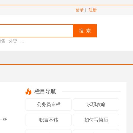
·登录
|
·注册
搜 索
销售
外贸
助理
栏目导航
公务员专栏
求职攻略
一些
职言不讳
如何写简历