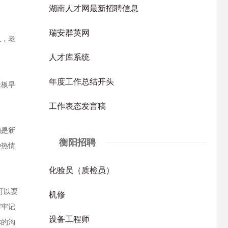
湖南人才网最新招聘信息
瑞安群英网
以，老
人才库系统
年度工作总结开头
老板早
工作表态发言稿
的是新
衡阳招聘
种热情
化验员（质检员）
可以耍
机修
牢牢记
设备工程师
你的沟