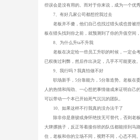
些误会是没有用的。而对于你来说，成为一个优
7、有好几家公司都想挖我过去
老板并不傻，他们自己也找过猎头或也曾被挖角
板在猎头找到你之前，就预测到了你的升值空间
8、为什么升ta不升我
老板在决定给一些员工升职的时候，一定会考虑
已权衡过利弊，然后作出决定，几乎不可能更改
9、我行吗？我真怕做不好
职场新手，5分靠能力，5分靠造势。老板在委
人的热情和闯劲、一心想把事情做成来证明自己
可以带动一个本已开始死气沉沉的团队。
10、如果这样不行我真的没办法干了
除非你是唐骏或身怀绝技无可替代，否则老板对
大牌摞挑子，反正等着接你班的队伍都能排到马
住，老板和你的立场不同，视野不同，心态不同