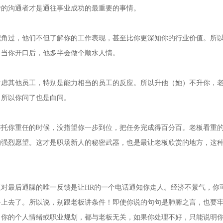
秀的沟通者才是通往事业成功的最重要的事情。
过，他们不但了解你的工作表现，甚至比你更深知你的行业价值。所
，当你开口后，他多半会做个顺水人情。
其他员工，特别是能力相当的员工的反应。所以升他（她）不升你，
。所以你问了也是白问。
托你重任的时候，没指望你一步到位，把任务完成得百分百。老板看重
的强烈愿望。这才是职场新人的秘密武器，也是最让老板欣赏的地方，这
最后通牒的唯一反馈是让HR的一个电话通知你走人。经济不景气，你
路上去了。所以说，别跟老板讲条件！即使你说的句句是肺腑之言，也要
。你的个人情绪或职业规划，都与老板无关，如果你处理不好，只能说明