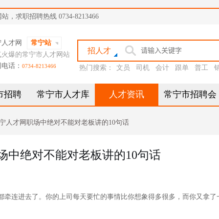
职招聘热线 0734-8213466
宁人才网
常宁站
招人才
气火爆的常宁市人才网站
网电话：
0734-8213466
热门搜索：
文员
司机
会计
跟单
普工
市招聘
常宁市人才库
人才资讯
常宁市招聘会
宁人才网职场中绝对不能对老板讲的10句话
场中绝对不能对老板讲的10句话
都牵连进去了。你的上司每天要忙的事情比你想象得多很多，而你又拿了