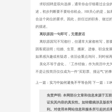
求职招聘是双向选择，通常你会仔细看过企业的
述，初步判断要不要给你机会。HR关心的是，如
合这个岗位的要求。因此，担任过的职务、做过
的描述。
离职原因一句即可，无需废话
离职原因写不写都行，但通常大家都有写，那要
因客观说明；结婚、生育、搬家、进修、职业发展
如果感兴趣或有疑虑，依旧会重点询问，到时候
美化不等于虚化，「工作经验」作为简历中尤为
不是让投简历仅仅成为一件“买彩票、撞运气”的
上一篇：
实习中如何避免不平等合同
下一篇：
1
免责声明: 本网部分文章和信息来源于互
证实其内容的真实性。如转载稿涉及版权
利。对使用本网站信息和服务所引起的后