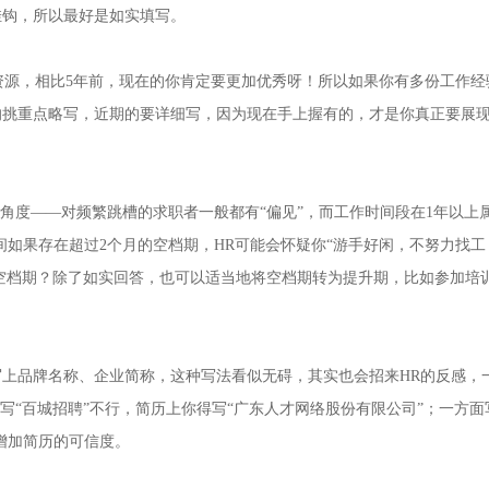
挂钩，所以最好是如实填写。
源，相比5年前，现在的你肯定要更加优秀呀！所以如果你有多份工作经
挑重点略写，近期的要详细写，因为现在手上握有的，才是你真正要展现
角度——对频繁跳槽的求职者一般都有“偏见”，而工作时间段在1年以上
间如果存在超过2个月的空档期，HR可能会怀疑你“游手好闲，不努力找工
补空档期？除了如实回答，也可以适当地将空档期转为提升期，比如参加培
。
上品牌名称、企业简称，这种写法看似无碍，其实也会招来HR的反感，
写“百城招聘”不行，简历上你得写“广东人才网络股份有限公司”；一方面
增加简历的可信度。