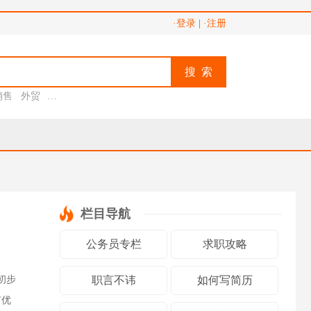
·登录
|
·注册
搜 索
销售
外贸
助理
栏目导航
公务员专栏
求职攻略
初步
职言不讳
如何写简历
有优