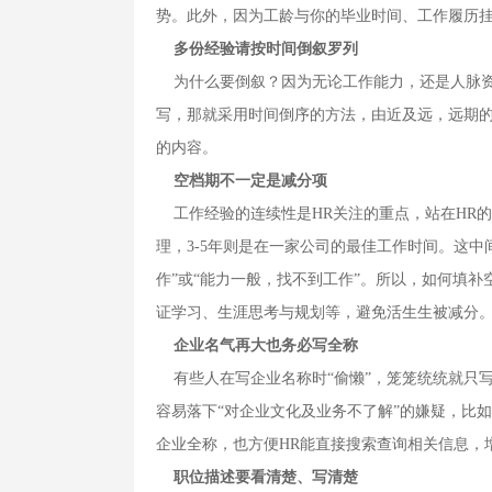
势。此外，因为工龄与你的毕业时间、工作履历
多份经验请按时间倒叙罗列
为什么要倒叙？因为无论工作能力，还是人脉资
写，那就采用时间倒序的方法，由近及远，远期的
的内容。
空档期不一定是减分项
工作经验的连续性是HR关注的重点，站在HR的
理，3-5年则是在一家公司的最佳工作时间。这中
作”或“能力一般，找不到工作”。所以，如何填
证学习、生涯思考与规划等，避免活生生被减分
企业名气再大也务必写全称
有些人在写企业名称时“偷懒”，笼笼统统就只写
容易落下“对企业文化及业务不了解”的嫌疑，比如
企业全称，也方便HR能直接搜索查询相关信息，
职位描述要看清楚、写清楚