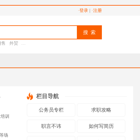
·登录
|
·注册
搜 索
销售
外贸
助理
栏目导航
”
公务员专栏
求职攻略
业培训
职言不讳
如何写简历
等场