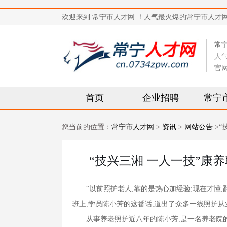
欢迎来到 常宁市人才网 ！人气最火爆的常宁市人才网站，求
常
人
官
首页
企业招聘
常宁
您当前的位置：
常宁市人才网
>
资讯
>
网站公告
>“
“技兴三湘 一人一技”康
“以前照护老人,靠的是热心加经验;现在才懂,
班上,学员陈小芳的这番话,道出了众多一线照护
从事养老照护近八年的陈小芳,是一名养老院的护