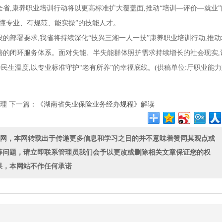
省,康养职业培训行动将以更高标准扩大覆盖面,推动“培训—评价—就业”
“懂专业、有规范、能实操”的技能人才。
部署要求,我省将持续深化“技兴三湘一人一技”康养职业培训行动,推动
善的闭环服务体系。面对失能、半失能群体照护需求持续增长的社会现实,
举民生温度,以专业标准守护“老有所养”的幸福底线。(供稿单位:厅职业能
办理
下一篇：
《湖南省失业保险业务经办规程》解读
联网，本网转载出于传递更多信息和学习之目的并不意味着赞同其观点或
等问题，请立即联系管理员我们会予以更改或删除相关文章保证您的权
果，本网站不作任何承诺