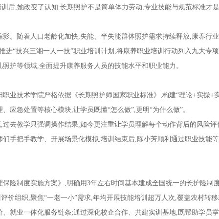
培训后,她改变了认知:长期照护不是简单体力劳动,专业技能与规范标准才
影。随着人口老龄化加快,失能、半失能群体照护需求持续释放,康养行
署推进“技兴三湘一人一技”职业培训计划,将康养职业培训行动列入九大专
儿照护等领域,全面提升康养服务人员的技能水平和职业能力。
业技术学院严格依据《长期照护师国家职业标准》,构建“理论+实操+
、应急处置等核心模块,让学员既懂“怎么做”,更明“为什么做”。
过去教学只强调操作结果,如今更注重让学员理解每个动作背后的风险评
师们手把手教学、开展场景化模拟,培训结束后,陈小芳顺利通过职业技能
保险制度实施方案》,明确用3年左右时间基本建成全国统一的长护险制
价组织,聚焦“一老一小”需求,年均开展技能培训超万人次,覆盖农村转移
价、就业一体化服务链条;通过深化校企合作、共建实训基地,既帮助学员