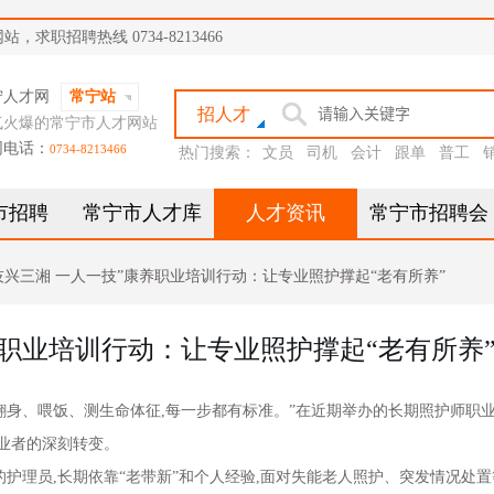
职招聘热线 0734-8213466
宁人才网
常宁站
招人才
气火爆的常宁市人才网站
网电话：
0734-8213466
热门搜索：
文员
司机
会计
跟单
普工
市招聘
常宁市人才库
人才资讯
常宁市招聘会
技兴三湘 一人一技”康养职业培训行动：让专业照护撑起“老有所养”
养职业培训行动：让专业照护撑起“老有所养
翻身、喂饭、测生命体征,每一步都有标准。”在近期举办的长期照护师职
从业者的深刻转变。
理员,长期依靠“老带新”和个人经验,面对失能老人照护、突发情况处置