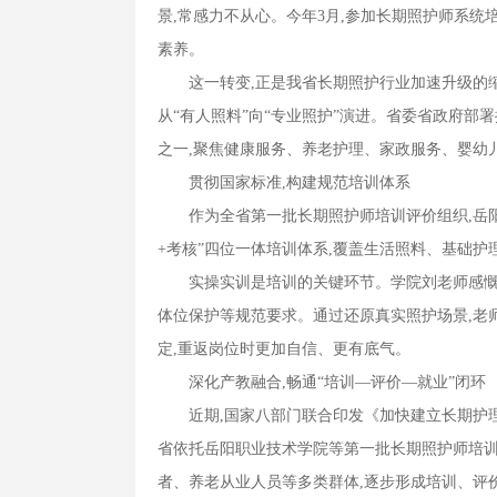
景,常感力不从心。今年3月,参加长期照护师系统
素养。
这一转变,正是我省长期照护行业加速升级的缩
从“有人照料”向“专业照护”演进。省委省政府部
之一,聚焦健康服务、养老护理、家政服务、婴幼
贯彻国家标准,构建规范培训体系
作为全省第一批长期照护师培训评价组织,岳阳职
+考核”四位一体培训体系,覆盖生活照料、基础护理
实操实训是培训的关键环节。学院刘老师感慨,
体位保护等规范要求。通过还原真实照护场景,老
定,重返岗位时更加自信、更有底气。
深化产教融合,畅通“培训—评价—就业”闭环
近期,国家八部门联合印发《加快建立长期护理
省依托岳阳职业技术学院等第一批长期照护师培训评
者、养老从业人员等多类群体,逐步形成培训、评