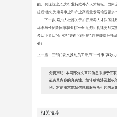
能、实现就业,也为行业持续补齐人才短板。面向全
提质增效,为康养事业和产业高质量发展输送更多
下一步,紧扣人社部关于加强康养人才队伍建设的
标准与长护险国家职业标准全面接轨,构建更加完
多从业者从“会照料”走向“懂照护”,以技能提升托
处)
上一篇：
三部门发文推动员工录用“一件事”高效
免责声明: 本网部分文章和信息来源于互
证实其内容的真实性。如转载稿涉及版权
利。对使用本网站信息和服务所引起的后
相关推荐