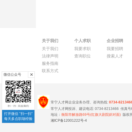
关于我们
个人求职
企业招聘
关于我们
我要求职
我要招聘
法律声明
查询职位
搜索人才
服务指南
联系方式
微信公众号
常宁人才网企业业务办理、咨询热线:
0734-821346
常宁人才网投诉、建议电话: 0734-8213466 传真号码 0
打开微信 "扫一扫"
地址：
衡阳市解放路69号(红旗大剧院斜对面)
版权所
每天多点职场经验
湘ICP备12001222号-4