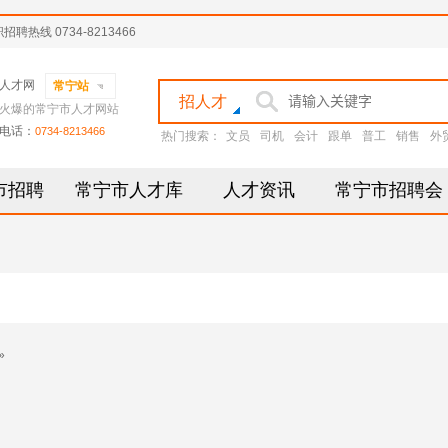
线 0734-8213466
人才网
常宁站
招人才
火爆的常宁市人才网站
电话：
0734-8213466
热门搜索：
文员
司机
会计
跟单
普工
销售
外
市招聘
常宁市人才库
人才资讯
常宁市招聘会
»