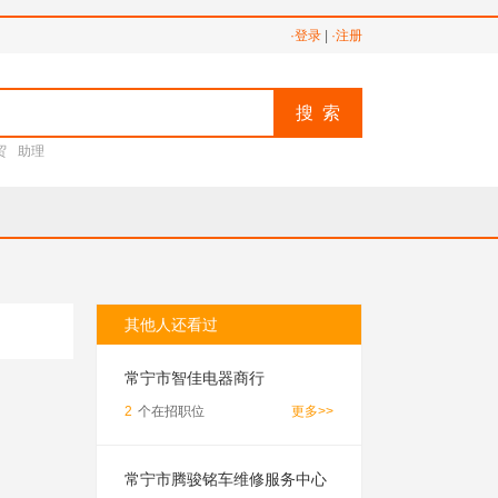
·登录
|
·注册
搜 索
贸
助理
其他人还看过
常宁市智佳电器商行
2
个在招职位
更多>>
常宁市腾骏铭车维修服务中心