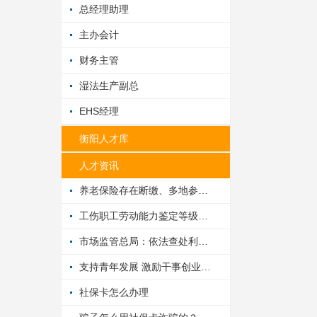
总经理助理
主办会计
财务主管
湿法生产副总
EHS经理
衡阳人才库
人才资讯
养老保险存在断缴、多地参保应如何处理？
工伤职工劳动能力鉴定等级发生变化时，工伤待遇如何调整？
市场监管总局：依法查处利用团体标准乱收费、违规制定标准等行为
支持青年发展 激励干事创业——多地创新工作方法、强化服务保障
社保卡怎么办理