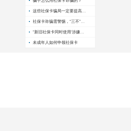
骗子怎么用社保卡诈骗的？
这些社保卡骗局一定要提高警惕！
社保卡诈骗需警惕，“三不”原则要牢记！
“新旧社保卡同时使用‘涉嫌违规’”系骗局（2026·06·04）
未成年人如何申领社保卡