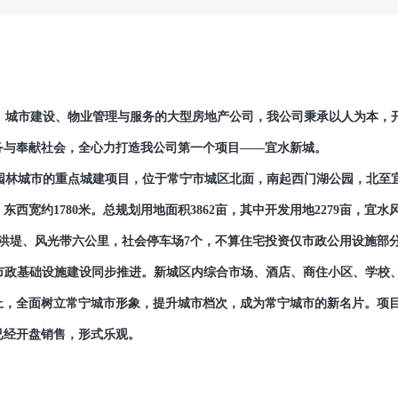
城市建设、物业管理与服务的大型房地产公司，我公司秉承以人为本，
务与奉献社会，全心力打造我公司第一个项目——宜水新城。
林城市的重点城建项目，位于常宁市城区北面，南起西门湖公园，北至
西宽约1780米。总规划用地面积3862亩，其中开发用地2279亩，宜水
防洪堤、风光带六公里，社会停车场7个，不算住宅投资仅市政公用设施部
市政基础设施建设同步推进。新城区内综合市场、酒店、商住小区、学校
上，全面树立常宁城市形象，提升城市档次，成为常宁城市的新名片。项
已经开盘销售，形式乐观。