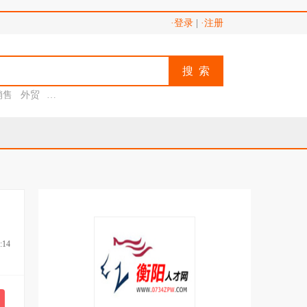
·登录
|
·注册
搜 索
销售
外贸
助理
:14