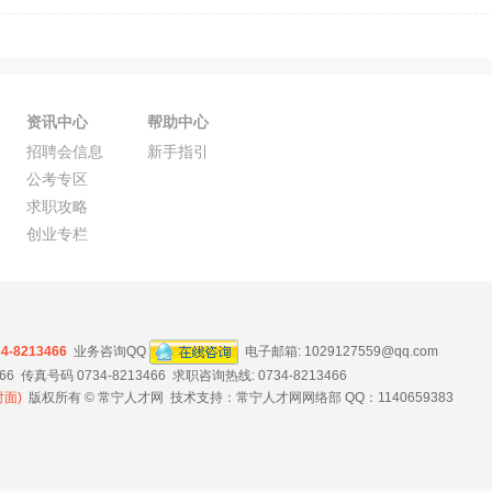
资讯中心
帮助中心
招聘会信息
新手指引
公考专区
求职攻略
创业专栏
34-8213466
业务咨询QQ
电子邮箱:
1029127559@qq.com
 传真号码 0734-8213466 求职咨询热线: 0734-8213466
面)
版权所有 © 常宁人才网 技术支持：常宁人才网网络部 QQ：1140659383