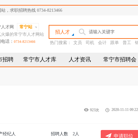
职招聘热线 0734-8213466
宁人才网
常宁站
招人才
气火爆的常宁市人才网站
网电话：
0734-8213466
热门搜索：
文员
司机
会计
跟单
普工
市招聘
常宁市人才库
人才资讯
常宁市招聘会
2020-11-11 09:22
923次
产经纪人
招聘人数
2人
申请职位