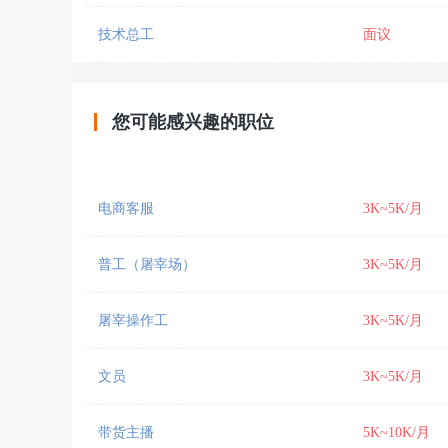
技术总工
面议
您可能感兴趣的职位
电商客服
3K~5K/月
普工（屠宰场）
3K~5K/月
屠宰操作工
3K~5K/月
文员
3K~5K/月
带货主播
5K~10K/月