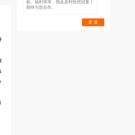
发 送
开
宜
风
分
、
目